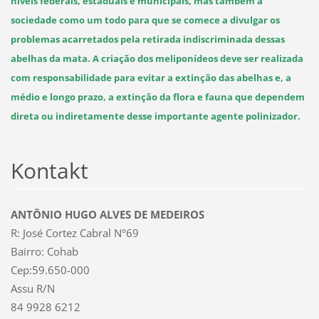
níveis federais, estaduais e municipais, mas também à
sociedade como um todo para que se comece a divulgar os
problemas acarretados pela retirada indiscriminada dessas
abelhas da mata. A criação dos meliponídeos deve ser realizada
com responsabilidade para evitar a extinção das abelhas e, a
médio e longo prazo, a extinção da flora e fauna que dependem
direta ou indiretamente desse importante agente polinizador.
Kontakt
ANTÔNIO HUGO ALVES DE MEDEIROS
R: José Cortez Cabral Nº69
Bairro: Cohab
Cep:59.650-000
Assu R/N
84 9928 6212