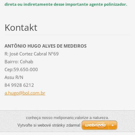
direta ou indiretamente desse importante agente polinizador.
Kontakt
ANTÔNIO HUGO ALVES DE MEDEIROS
R: José Cortez Cabral Nº69
Bairro: Cohab
Cep:59.650-000
Assu R/N
84 9928 6212
a.hugo@b
ol.com.b
r
conheça nosso meliponario,valorize a natureza.
Vytvořte si webové stránky zdarma!