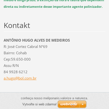
médio e longo prazo, a extinção da flora e fauna que dependem
direta ou indiretamente desse importante agente polinizador.
Kontakt
ANTÔNIO HUGO ALVES DE MEDEIROS
R: José Cortez Cabral Nº69
Bairro: Cohab
Cep:59.650-000
Assu R/N
84 9928 6212
a.hugo@b
ol.com.b
r
conheça nosso meliponario,valorize a natureza.
Vytvořte si web zdarma!