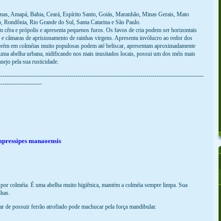
nas, Amapá, Bahia, Ceará, Espírito Santo, Goiás, Maranhão, Minas Gerais, Mato
o, Rondônia, Rio Grande do Sul, Santa Catarina e São Paulo.
m cêra e própolis e apresenta pequenos furos. Os favos de cria podem ser horizontais
is e câmaras de aprisionamento de rainhas virgens. Apresenta invólucro ao redor dos
porém em colméias muito populosas podem até beliscar, apresentam aproximadamente
uma abelha urbana, nidificando nos mais inusitados locais, possui um dos méis mais
nejo pela sua rusticidade.
--------------------------------------------------------------------------------------------------------
----------------------
mpressipes manaoensis
por colméia. É uma abelha muito higiênica, mantém a colméia sempre limpa. Sua
lhas.
sar de possuir ferrão atrofiado pode machucar pela força mandibular.
--------------------------------------------------------------------------------------------------------