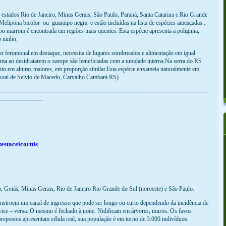
stados Rio de Janeiro, Minas Gerais, São Paulo, Paraná, Santa Catarina e Rio Grande
 Melipona bicolor ou guaraipo negra e estão incluídas na lista de espécies ameaçadas .
po marrom é encontrada em regiões mais quentes. Esta espécie apresenta a poliginia,
 ninho.
or feromonal em destaque, necessita de lugares sombreados e alimentação em igual
orma ao desidratarem o xarope são beneficiadas com a umidade interna.Na serra do RS
nto em alturas maiores, em proporção similar.Esta espécie enxameia naturalmente em
ssoal de Selvio de Macedo, Carvalho Cambará RS).
--------------------------------------------------------------------------------------------------------
----------------------
estaceicornis
to, Goiás, Minas Gerais, Rio de Janeiro Rio Grande do Sul (noroeste) e São Paulo.
onstroem um canal de ingresso que pode ser longo ou curto dependendo da incidência de
 vice – versa. O mesmo é fechado à noite. Nidificam em árvores, muros. Os favos
repostos apresentam célula real, sua população é em torno de 3.000 indivíduos.