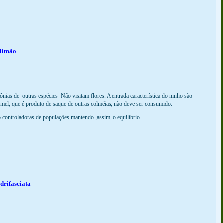
----------------------
 limão
ônias de outras espécies Não visitam flores. A entrada característica do ninho são
 mel, que é produto de saque de outras colméias, não deve ser consumido.
controladoras de populações mantendo ,assim, o equilíbrio.
--------------------------------------------------------------------------------------------------------
----------------------
drifasciata