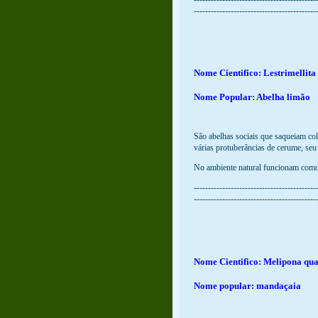
-------------------------------------------
Nome Cientifico: Lestrimellita
Nome Popular: Abelha limão
São abelhas sociais que saqueiam col
várias protuberâncias de cerume, seu
No ambiente natural funcionam como 
-------------------------------------------
-------------------------------------------
Nome Cientifico: Melipona qua
Nome popular: mandaçaia