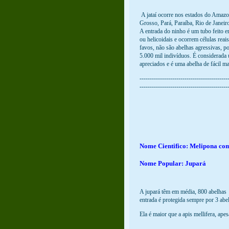
A jataí ocorre nos estados do Amazo
Grosso, Pará, Paraíba, Rio de Janeir
A entrada do ninho é um tubo feito e
ou helicoidais e ocorrem células rea
favos, não são abelhas agressivas, 
5.000 mil indivíduos. É considerada 
apreciados e é uma abelha de fácil ma
-------------------------------------------
-------------------------------------------
Nome Cientifico: Melipona co
Nome Popular: Jupará
A jupará têm em média, 800 abelhas 
entrada é protegida sempre por 3 abe
Ela é maior que a apis mellifera, ape
-------------------------------------------