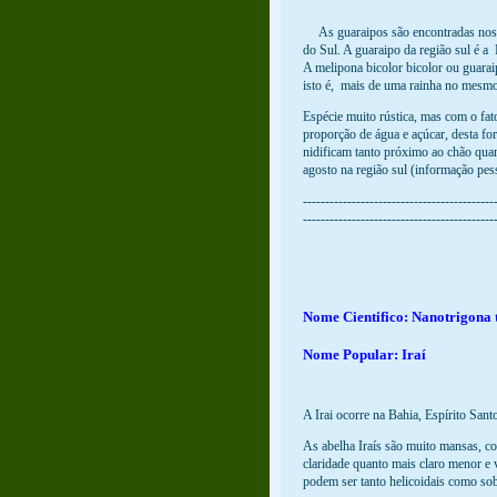
As guaraipos são encontradas nos e
do Sul. A guaraipo da região sul é a
A melipona bicolor bicolor ou guarai
isto é, mais de uma rainha no mesmo
Espécie muito rústica, mas com o fat
proporção de água e açúcar, desta f
nidificam tanto próximo ao chão qua
agosto na região sul (informação pe
-------------------------------------------
-------------------------------------------
Nome Cientifico: Nanotrigona t
Nome Popular: Iraí
A Irai ocorre na Bahia, Espírito San
As abelha Iraís são muito mansas, c
claridade quanto mais claro menor e
podem ser tanto helicoidais como sob