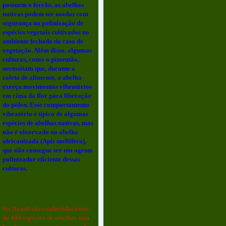
possuem o ferrão, as abelhas
nativas podem ser usadas com
segurança na polinização de
espécies vegetais cultivadas no
ambiente fechado da casa de
vegetação. Além disso, algumas
culturas, como o pimentão,
necessitam que, durante a
coleta de alimento, a abelha
exerça movimentos vibratórios
em cima da flor para liberação
do pólen. Esse comportamento
vibratório é típico de algumas
espécies de abelhas nativas, mas
não é observado na abelha
africanizada (Apis mellifera),
que não consegue ser um agente
polinizador eficiente dessas
culturas.
No Brasil são conhecidas mais
de 400 espécies de abelhas sem