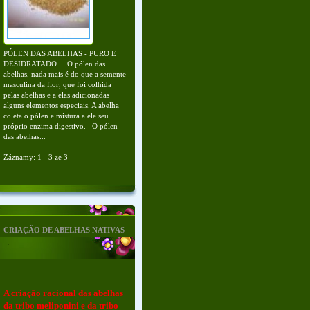
PÓLEN DAS ABELHAS - PURO E
DESIDRATADO O pólen das
abelhas, nada mais é do que a semente
masculina da flor, que foi colhida
pelas abelhas e a elas adicionadas
alguns elementos especiais. A abelha
coleta o pólen e mistura a ele seu
próprio enzima digestivo. O pólen
das abelhas...
Záznamy: 1 - 3 ze 3
CRIAÇÃO DE ABELHAS NATIVAS
A criação racional das abelhas
da tribo meliponini e da tribo