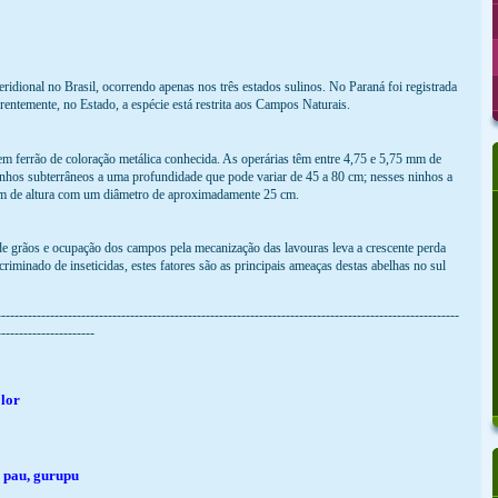
eridional no Brasil, ocorrendo apenas nos três estados sulinos. No Paraná foi registrada
ntemente, no Estado, a espécie está restrita aos Campos Naturais.
sem ferrão de coloração metálica conhecida. As operárias têm entre 4,75 e 5,75 mm de
inhos subterrâneos a uma profundidade que pode variar de 45 a 80 cm; nesses ninhos a
 cm de altura com um diâmetro de aproximadamente 25 cm.
e grãos e ocupação dos campos pela mecanização das lavouras leva a crescente perda
iminado de inseticidas, estes fatores são as principais ameaças destas abelhas no sul
--------------------------------------------------------------------------------------------------------
----------------------
lor
 pau, gurupu