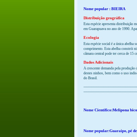
Nome popular : BIEIRA
Distribuição geográfica
Esta espécie apresenta distribuição m
em Guarapuava no ano de 1990. Apare
Ecologia
Esta espécie social é a única abelha 
comprimento. Esta abelha constrói n
câmara central pode ter cerca de 15
Dados Adicionais
A crescente demanda pela produção d
destes ninhos, bem como o uso indiscr
do Brasil.
-------------------------------------------
-------------------------------------------
Nome Cientifico:Melipona bico
Nome popular:Guaraipo, pé de