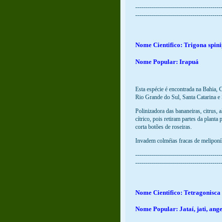
-------------------------------------------
-------------------------------------------
Nome Cientifico: Trigona spini
Nome Popular: Irapuá
Esta espécie é encontrada na Bahia,
Rio Grande do Sul, Santa Catarina e
Polinizadora das bananeiras, citrus,
cítrico, pois retiram partes da plan
corta botões de roseiras.
Invadem colméias fracas de meliponín
-------------------------------------------
-------------------------------------------
Nome Cientifico: Tetragonisca
Nome Popular: Jataí, jati, ange