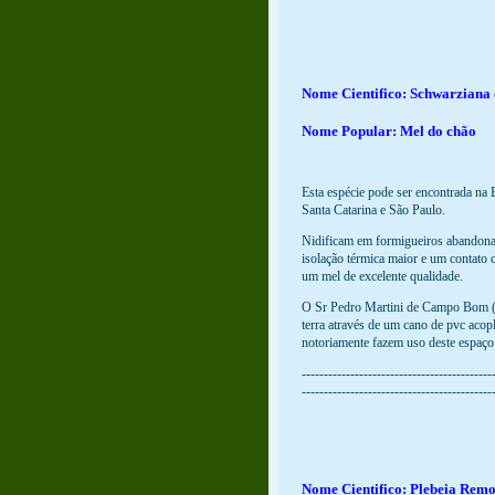
Nome Cientifico: Schwarziana
Nome Popular: Mel do chão
Esta espécie pode ser encontrada na 
Santa Catarina e São Paulo.
Nidificam em formigueiros abandona
isolação térmica maior e um contato 
um mel de excelente qualidade.
O Sr Pedro Martini de Campo Bom (RS)
terra através de um cano de pvc acop
notoriamente fazem uso deste espaço
-------------------------------------------
-------------------------------------------
Nome Cientifico: Plebeia Remo