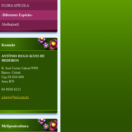
FLORA APÍCOLA
-Diferentes Espécies-
Abelha(mel)
Kontakt
ANTÔNIO HUGO ALVES DE
MEDEIROS
R: José Cortez Cabral Nº69
Bairro: Cohab
Cep:59.650-000
Assu R/N
84 9928 6212
a.hugo@b
ol.com.b
r
Meliponicultura