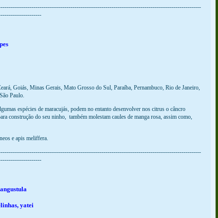
--------------------------------------------------------------------------------------------------------
----------------------
pes
 Ceará, Goiás, Minas Gerais, Mato Grosso do Sul, Paraíba, Pernambuco, Rio de Janeiro,
 São Paulo.
 algumas espécies de maracujás, podem no entanto desenvolver nos citrus o câncro
ta para construção do seu ninho, também molestam caules de manga rosa, assim como,
eos e apis meliffera.
--------------------------------------------------------------------------------------------------------
----------------------
 angustula
linhas, yatei