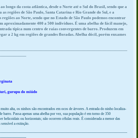
 longo da costa atlântica, desde o Norte até o Sul do Brasil, sendo que a
a as regiões de São Paulo, Santa Catarina e Rio Grande do Sul, e a
as regiões ao Norte, sendo que no Estado de São Paulo podemos encontrar
tem aproximadamente 400 a 500 indivíduos. É uma abelha de fácil manejo,
entrada típica num centro de raias convergentes de barro. Produzem em
egar a 2 kg em regiões de grandes floradas. Abelha dócil, porém enxames
--------------------------------------------------------------------------------------------------------
----------------------
rginata
uri, gurupu do miúdo
 muito alta, os ninhos são encontrados em ocos de árvores. A entrada do ninho localiza-
 de barro. Passa apenas uma abelha por vez, sua população é em torno de 350
er helicoidais ou horizontais; não ocorrem células reais. É considerada a menor das
 sensível a extinção.
--------------------------------------------------------------------------------------------------------
----------------------