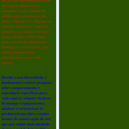
ferrão que apresentam grande
heterogeneidade na cor,
tamanho, forma, hábitos de
nidificação e população dos
ninhos. Algumas se adaptam ao
manejo, outras não. Embora
vantajosa, a criação racional
dessas abelhas é dificultada
pela escassez de informações
biológicas e zootécnicas, pois
muitas sequer foram
identificadas ao nível de
espécie.
Devido a essa diversidade, é
fundamental realizar pesquisas
sobre comportamento e
reprodução específicas para
cada espécie; adaptar técnicas
de manejo e equipamentos;
analisar e caracterizar os
produtos fornecidos e estudar
formas de conservação do mel
que, por conter mais umidade