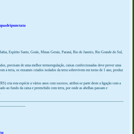
 quadripunctata
Bahia, Espírito Santo, Goiás, Minas Gerais, Paraná, Rio de Janeiro, Rio Grande do Sul,
dos, precisam de uma melhor termoregulação, caixas confeccionadas deve prever uma
com a terra, os enxames criados isolados da terra sobrevivem em torno de 1 ano, produz
 cria esta espécie a vários anos com sucesso, atribui-se parte deste a ligação com a
lado ao fundo da caixa e preenchido com terra, por onde as abelhas passam e
.
--------------------------------------------------------------------------------------------------------
----------------------
ta