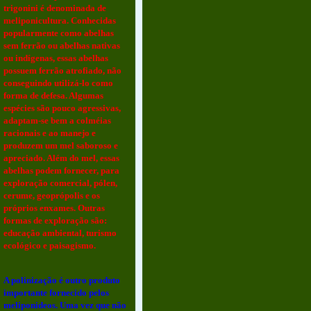
trigonini é denominada de
meliponicultura. Conhecidas
popularmente como abelhas
sem ferrão ou abelhas nativas
ou indígenas, essas abelhas
possuem ferrão atrofiado, não
conseguindo utilizá-lo como
forma de defesa. Algumas
espécies são pouco agressivas,
adaptam-se bem a colméias
racionais e ao manejo e
produzem um mel saboroso e
apreciado. Além do mel, essas
abelhas podem fornecer, para
exploração comercial, pólen,
cerume, geoprópolis e os
próprios enxames. Outras
formas de exploração são:
educação ambiental, turismo
ecológico e paisagismo.
A polinização é outro produto
importante fornecido pelos
meliponideos. Uma vez que não