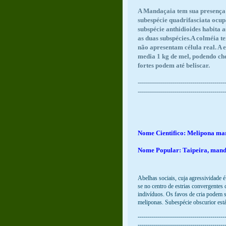
A Mandaçaia tem sua presença ao
subespécie quadrifasciata ocup
subspécie anthidioides habita 
as duas subspécies.A colméia 
não apresentam célula real. A 
media 1 kg de mel, podendo ch
fortes podem até beliscar.
-------------------------------------------
-------------------------------------------
Nome Cientifico: Melipona ma
Nome Popular: Taipeira, mand
Abelhas sociais, cuja agressividade é
se no centro de estrias convergentes
indivíduos. Os favos de cria podem s
meliponas. Subespécie obscurior está
-------------------------------------------
-------------------------------------------