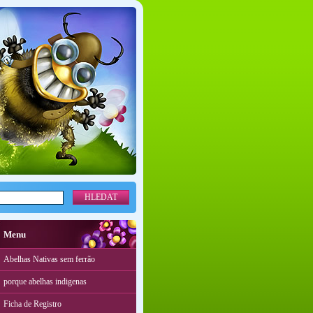
Menu
Abelhas Nativas sem ferrão
porque abelhas indigenas
Ficha de Registro